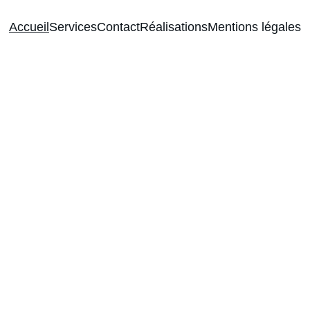
Accueil
Services
Contact
Réalisations
Mentions légales
vaux d'électricité
nnage, (re)mise
r'et Sun, propose à ses clients particulier